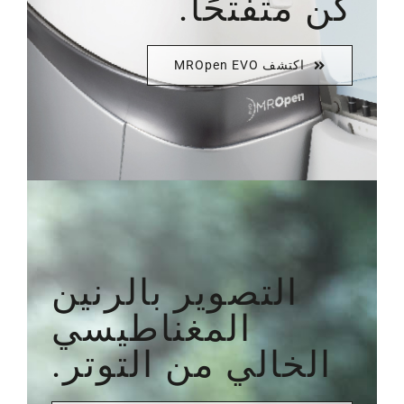
كن متفتحًا.
اكتشف MROpen EVO
التصوير بالرنين
المغناطيسي
الخالي من التوتر.