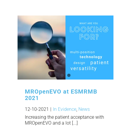
MROpenEVO at ESMRMB
2021
12-10-2021
|
In Evidence
,
News
Increasing the patient acceptance with
MROpenEVO and a lot [...]