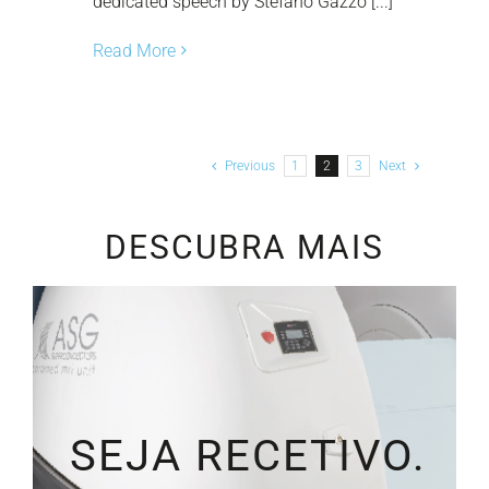
dedicated speech by Stefano Gazzo [...]
Read More
Previous
1
2
3
Next
DESCUBRA MAIS
SEJA RECETIVO.