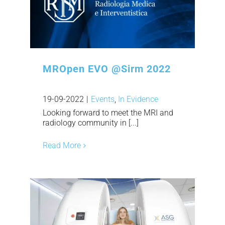
MROpen EVO @Sirm 2022
19-09-2022
|
Events
,
In Evidence
Looking forward to meet the MRI and
radiology community in [...]
Read More