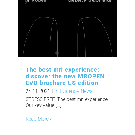
The best mri experience:
discover the new MROPEN
EVO brochure US edition
24-11-2021
|
In Evidence
,
News
STRESS FREE. The best mri experience
Our key value [...]
Read More