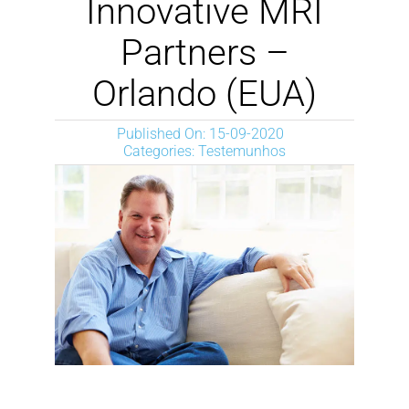
Innovative MRI
NEWS
Partners –
Orlando (EUA)
DOWNLOAD
Published On: 15-09-2020
CONTACTOS
Categories:
Testemunhos
CORPORATE WEBSITE