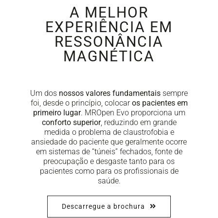
A MELHOR
NEWS
EXPERIÊNCIA EM
RESSONÂNCIA
DOWNLOAD
MAGNÉTICA
CONTACTOS
Um dos
nossos valores fundamentais
sempre
foi, desde o princípio, colocar
os pacientes em
CORPORATE WEBSITE
primeiro lugar
. MROpen Evo proporciona um
conforto superior
, reduzindo em grande
medida o problema de claustrofobia e
ansiedade do paciente que geralmente ocorre
em sistemas de “túneis” fechados, fonte de
preocupação e desgaste tanto para os
pacientes como para os profissionais de
saúde.
Descarregue a brochura